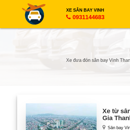
XE SÂN BAY VINH
0931144683
Xe đưa đón sân bay Vinh Thanh 
Xe từ sân
Gia Than
Sân bay Vi