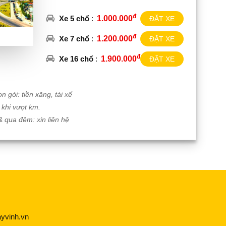
đ
Xe 5 chổ
:
1.000.000
ĐẶT XE
đ
Xe 7 chổ
:
1.200.000
ĐẶT XE
đ
Xe 16 chổ
:
1.900.000
ĐẶT XE
n gói: tiền xăng, tài xế
khi vượt km.
& qua đêm: xin liên hệ
yvinh.vn