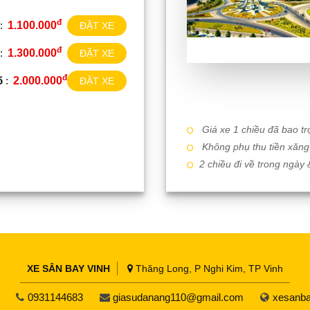
đ
:
1.100.000
ĐẶT XE
đ
:
1.300.000
ĐẶT XE
đ
ổ
:
2.000.000
ĐẶT XE
Giá xe 1 chiều đã bao trọ
Không phụ thu tiền xăng 
2 chiều đi về trong ngày 
XE SÂN BAY VINH
Thăng Long, P Nghi Kim, TP Vinh
0931144683
giasudanang110@gmail.com
xesanba